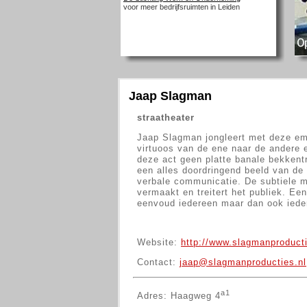
voor meer bedrijfsruimten in Leiden
Jaap Slagman
straatheater
Jaap Slagman jongleert met deze emo
virtuoos van de ene naar de andere e
deze act geen platte banale bekkent
een alles doordringend beeld van de
verbale communicatie. De subtiele m
vermaakt en treitert het publiek. Een
eenvoud iedereen maar dan ook iede
Website:
http://www.slagmanproducti
Contact:
jaap@slagmanproducties.nl
a1
Adres: Haagweg 4