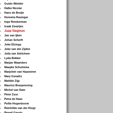
Guido Winkler
Halbe Nicolai
Hans de Bruijn
Homeira Rastegar
Inge Reisberman
Izaak Zwartjes
Jaap Slagman
Jan van Ijken
Johan Scherft
Joke Elzinga
Joke van der Zijden
Julia van Adrichem
Lyda Bekker
Marjan Waanders
Maayke Schuitema
Marjolein van Haasteren
Mary Geradts
Matilde Zijp
Maurice Braspenning
Michel van Dam
Peter Zuur
Petra de Haas
Pollie Hogenboom
Reinhilde van der Klugt
Reneé Geurts