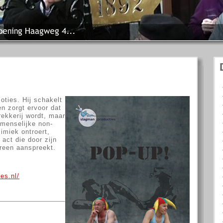
ties. Hij schakelt
n zorgt ervoor dat
rekkerij wordt, maar
 menselijke non-
imiek ontroert,
 act die door zijn
reen aanspreekt.
es.nl/