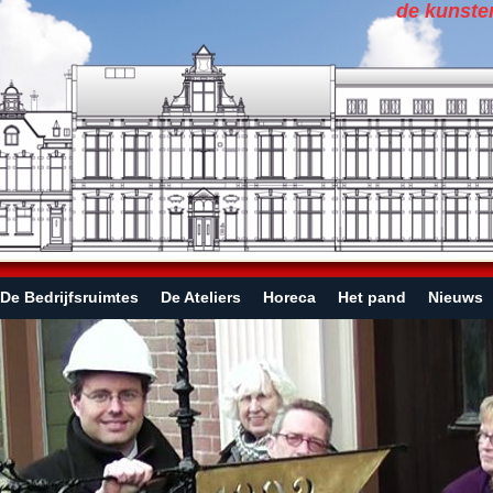
de kunste
De Bedrijfsruimtes
De Ateliers
Horeca
Het pand
Nieuws