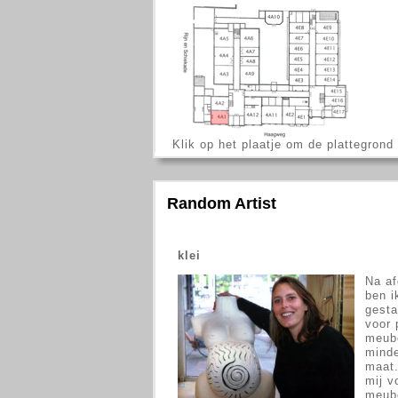
Klik op het plaatje om de plattegron
Random Artist
klei
Na af
ben i
gesta
voor 
meub
minde
maat.
mij v
meube