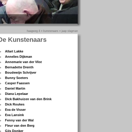
haagweg 4
»
kunstenaars
»
jaap slagman
De Kunstenaars
Allart Lakke
Annelies Dijkman
Annemarie van der Vlist
Bernadette Drenth
Boudewijn Schrijver
Bunny Soeters
Casper Faassen
Daniel Martin
Diana Lepelaar
Dick Bakhuizen van den Brink
Dick Roukes
Eva de Visser
Eva Lansink
Fenny van der Wal
Fleur van den Berg
Gijs Donker