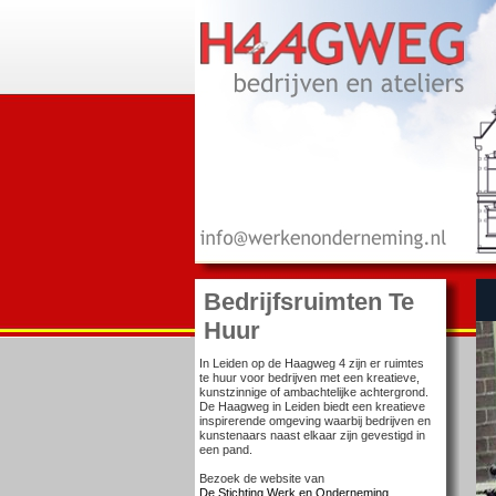
Bedrijfsruimten Te
Huur
In Leiden op de Haagweg 4 zijn er ruimtes
te huur voor bedrijven met een kreatieve,
kunstzinnige of ambachtelijke achtergrond.
De Haagweg in Leiden biedt een kreatieve
inspirerende omgeving waarbij bedrijven en
kunstenaars naast elkaar zijn gevestigd in
een pand.
Bezoek de website van
De Stichting Werk en Onderneming