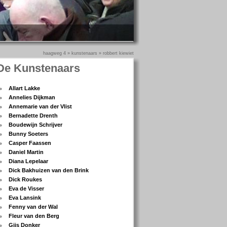
haagweg 4
»
kunstenaars
»
robbert kiewiet
De Kunstenaars
Allart Lakke
Annelies Dijkman
Annemarie van der Vlist
Bernadette Drenth
Boudewijn Schrijver
Bunny Soeters
Casper Faassen
Daniel Martin
Diana Lepelaar
Dick Bakhuizen van den Brink
Dick Roukes
Eva de Visser
Eva Lansink
Fenny van der Wal
Fleur van den Berg
Gijs Donker