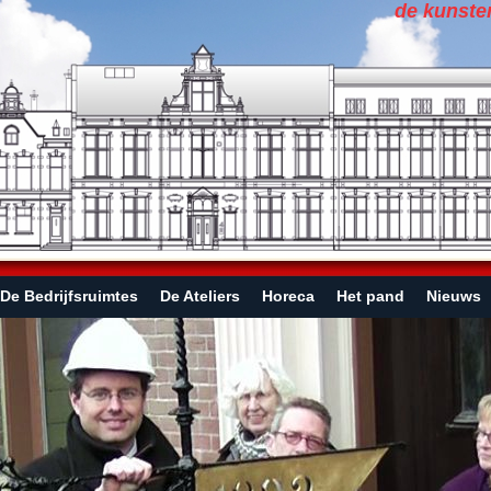
de kunste
De Bedrijfsruimtes
De Ateliers
Horeca
Het pand
Nieuws