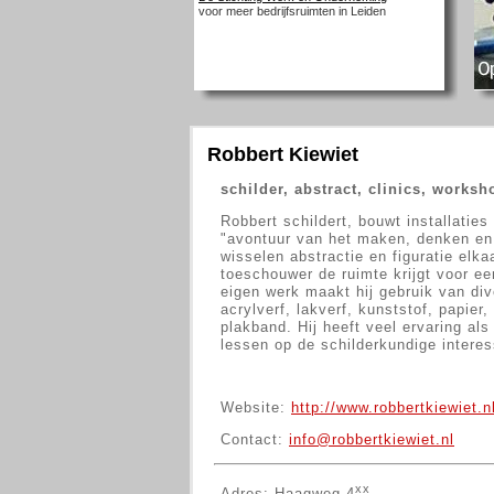
voor meer bedrijfsruimten in Leiden
Robbert Kiewiet
schilder, abstract, clinics, worksh
Robbert schildert, bouwt installatie
"avontuur van het maken, denken en 
wisselen abstractie en figuratie elka
toeschouwer de ruimte krijgt voor een
eigen werk maakt hij gebruik van div
acrylverf, lakverf, kunststof, papier,
plakband. Hij heeft veel ervaring als
lessen op de schilderkundige intere
Website:
http://www.robbertkiewiet.n
Contact:
info@robbertkiewiet.nl
xx
Adres: Haagweg 4