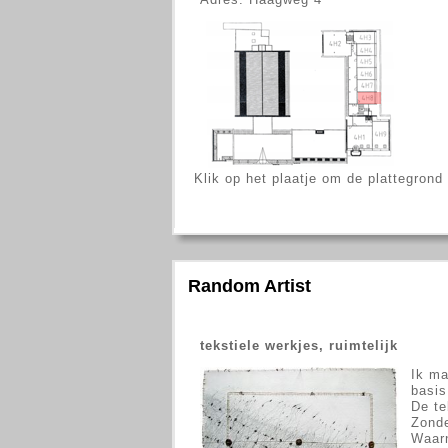
Klik op het plaatje om de plattegrond
Random Artist
tekstiele werkjes, ruimtelijk
Ik ma
basis
De te
Zonde
Waarn