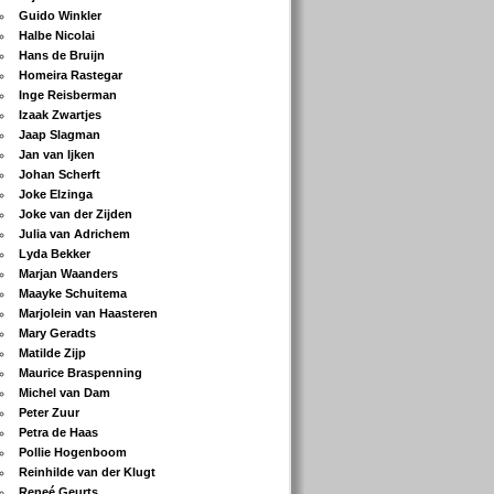
Guido Winkler
Halbe Nicolai
Hans de Bruijn
Homeira Rastegar
Inge Reisberman
Izaak Zwartjes
Jaap Slagman
Jan van Ijken
Johan Scherft
Joke Elzinga
Joke van der Zijden
Julia van Adrichem
Lyda Bekker
Marjan Waanders
Maayke Schuitema
Marjolein van Haasteren
Mary Geradts
Matilde Zijp
Maurice Braspenning
Michel van Dam
Peter Zuur
Petra de Haas
Pollie Hogenboom
Reinhilde van der Klugt
Reneé Geurts