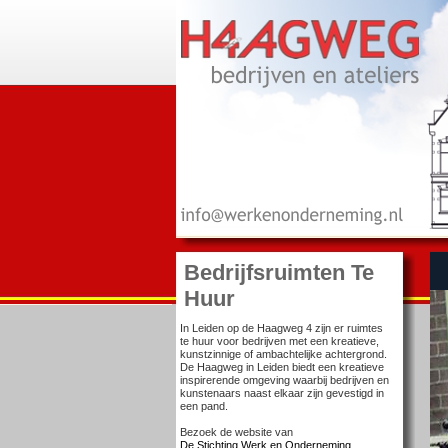
Bedrijfsruimten Te
Huur
In Leiden op de Haagweg 4 zijn er ruimtes
te huur voor bedrijven met een kreatieve,
kunstzinnige of ambachtelijke achtergrond.
De Haagweg in Leiden biedt een kreatieve
inspirerende omgeving waarbij bedrijven en
kunstenaars naast elkaar zijn gevestigd in
een pand.
Bezoek de website van
De Stichting Werk en Onderneming