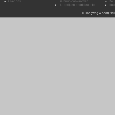
Over ons
De huurvoorwaarden
De i
Huurprijzen bedrijfsruimte
Huur
©
Haagweg 4 bedrijfsru