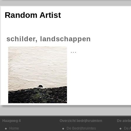
Random Artist
schilder, landschappen
...
Haagweg 4
Overzicht bedrijfsruimten
De ateli
Home
De Bedrijfsruimtes
De A